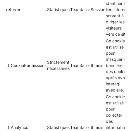
identifier le
referrer
Statistiques
Teamtailor
Session
lien internet
servant à
diriger les
visiteurs
vers ce site.
Ce cookie
est utilisé
pour
masquer la
Strictement
_ttCookiePermissions
Teamtailor
6 mois
bannière
nécessaires
des cookies
après avoir
interagi
avec elle.
Ce cookie
est utilisé
pour
collecter
des
_ttAnalytics
Statistiques
Teamtailor
6 mois
informations