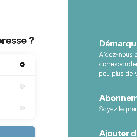
éresse ?
Démarqu
Aidez-nous à 
corresponden
peu plus de 
Abonneme
Soyez le pre
Ajouter d